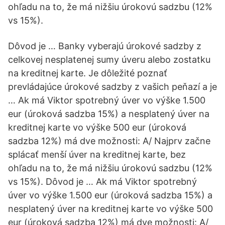
ohľadu na to, že má nižšiu úrokovú sadzbu (12%
vs 15%).
Dôvod je … Banky vyberajú úrokové sadzby z
celkovej nesplatenej sumy úveru alebo zostatku
na kreditnej karte. Je dôležité poznať
prevládajúce úrokové sadzby z vašich peňazí a je
… Ak má Viktor spotrebný úver vo výške 1.500
eur (úroková sadzba 15%) a nesplatený úver na
kreditnej karte vo výške 500 eur (úroková
sadzba 12%) má dve možnosti: A/ Najprv začne
splácať menší úver na kreditnej karte, bez
ohľadu na to, že má nižšiu úrokovú sadzbu (12%
vs 15%). Dôvod je … Ak má Viktor spotrebný
úver vo výške 1.500 eur (úroková sadzba 15%) a
nesplatený úver na kreditnej karte vo výške 500
eur (úroková sadzba 12%) má dve možnosti: A/