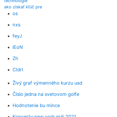
technológie
ako získať kľúč pre
os
nxs
feyJ
lEoN
Zh
CIdrI
Živý graf výmenného kurzu usd
Číslo jedna na svetovom golfe
Hodnotenie bu mince
Koncerty new york máj 2021