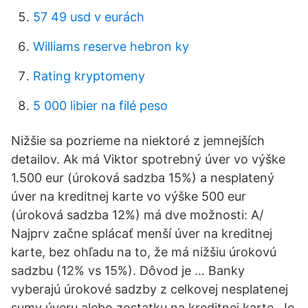
57 49 usd v eurách
Williams reserve hebron ky
Rating kryptomeny
5 000 libier na filé peso
Nižšie sa pozrieme na niektoré z jemnejších
detailov. Ak má Viktor spotrebný úver vo výške
1.500 eur (úroková sadzba 15%) a nesplatený
úver na kreditnej karte vo výške 500 eur
(úroková sadzba 12%) má dve možnosti: A/
Najprv začne splácať menší úver na kreditnej
karte, bez ohľadu na to, že má nižšiu úrokovú
sadzbu (12% vs 15%). Dôvod je … Banky
vyberajú úrokové sadzby z celkovej nesplatenej
sumy úveru alebo zostatku na kreditnej karte. Je