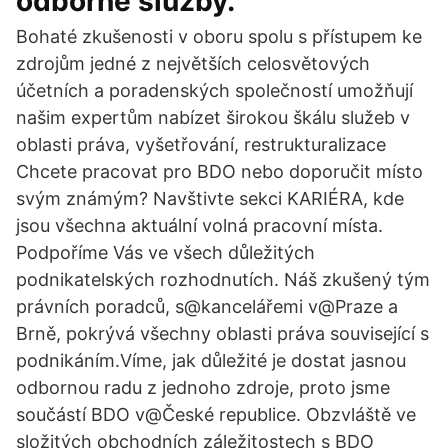
odborné služby.
Bohaté zkušenosti v oboru spolu s přístupem ke
zdrojům jedné z největších celosvětových
účetních a poradenských společností umožňují
našim expertům nabízet širokou škálu služeb v
oblasti práva, vyšetřování, restrukturalizace
Chcete pracovat pro BDO nebo doporučit místo
svým známým? Navštivte sekci KARIÉRA, kde
jsou všechna aktuální volná pracovní místa.
Podpoříme Vás ve všech důležitých
podnikatelských rozhodnutích. Náš zkušený tým
právních poradců, s@kancelářemi v@Praze a
Brně, pokrývá všechny oblasti práva související s
podnikáním.Víme, jak důležité je dostat jasnou
odbornou radu z jednoho zdroje, proto jsme
součástí BDO v@České republice. Obzvláště ve
složitých obchodních záležitostech s BDO