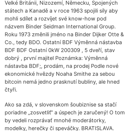
Velké Británii, Nizozemí, Německu, Spojených
státech a Kanadě a v roce 1963 spojili síly aby
mohli sdílet a rozvíjet své know-how pod
názvem Binder Seidman International Group.
Roku 1973 změnili jméno na Binder Dijker Otte &
Co., tedy BDO. Ostatní BDF Výměnná nástavba
BDF BDF Ostatní 0kW 200309 , 5 dveří, stav
dobrý , první majitel Poznámka: Výměnná
nástavba BDF;, prodám, na prodej Podle nové
ekonomické hvězdy Noaha Smithe za sebou
bitcoin nemá jedno prasknutí bubliny, ale hned
čtyři.
Ako sa zdá, v slovenskom šoubiznise sa stačí
poriadne „zosvetliť“ a úspech je zaručený! O tom
by vedeli rozprávať mnohé moderátorky,
modelky, herečky či speváčky. BRATISLAVA.