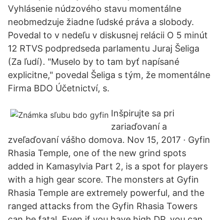
Vyhlásenie núdzového stavu momentálne
neobmedzuje žiadne ľudské práva a slobody.
Povedal to v nedeľu v diskusnej relácii O 5 minút
12 RTVS podpredseda parlamentu Juraj Šeliga
(Za ľudí). "Muselo by to tam byť napísané
explicitne," povedal Šeliga s tým, že momentálne
Firma BDO Účetnictví, s.
Inšpirujte sa pri
zariaďovaní a
zveľaďovaní vášho domova. Nov 15, 2017 · Gyfin
Rhasia Temple, one of the new grind spots
added in Kamasylvia Part 2, is a spot for players
with a high gear score. The monsters at Gyfin
Rhasia Temple are extremely powerful, and the
ranged attacks from the Gyfin Rhasia Towers
can be fatal. Even if you have high DP, you can