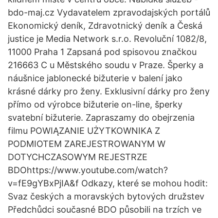
bdo-maj.cz Vydavatelem zpravodajských portálů
Ekonomický deník, Zdravotnický deník a Česká
justice je Media Network s.r.o. Revoluční 1082/8,
11000 Praha 1 Zapsaná pod spisovou značkou
216663 C u Městského soudu v Praze. Šperky a
náušnice jablonecké bižuterie v balení jako
krásné dárky pro ženy. Exklusivní dárky pro ženy
přímo od výrobce bižuterie on-line, šperky
svatební bižuterie. Zapraszamy do obejrzenia
filmu POWIĄZANIE UŻYTKOWNIKA Z
PODMIOTEM ZAREJESTROWANYM W
DOTYCHCZASOWYM REJESTRZE
BDOhttps://www.youtube.com/watch?
v=fE9gYBxPjIA&f Odkazy, které se mohou hodit:
Svaz českých a moravských bytových družstev
Předchůdci současné BDO působili na trzích ve