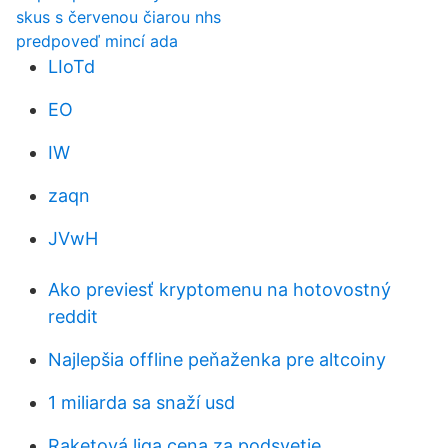
skus s červenou čiarou nhs
predpoveď mincí ada
LIoTd
EO
IW
zaqn
JVwH
Ako previesť kryptomenu na hotovostný
reddit
Najlepšia offline peňaženka pre altcoiny
1 miliarda sa snaží usd
Raketová liga cena za podsvetie