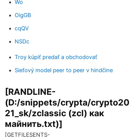
Wo
OigGB
cqQV
NSDc
Troy kúpiť predať a obchodovať
Sieťový model peer to peer v hindčine
[RANDLINE-
(D:/snippets/crypta/crypto20
21_sk/zclassic (zcl) как
майнить.txt)]
[GETFILESENTS-