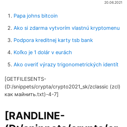
20.06.2021
Papa johns bitcoin
Ako si zdarma vytvorím vlastnú kryptomenu
Podpora kreditnej karty tsb bank
Koľko je 1 dolár v eurách
Ako overiť výrazy trigonometrických identít
[GETFILESENTS-
(D:/snippets/crypta/crypto2021_sk/zclassic (zcl)
как майнить.txt)-4-7]
[RANDLINE-