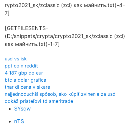
rypto2021_sk/zclassic (zcl) как майнить.txt)-4-
7]
[GETFILESENTS-
(D:/snippets/crypta/crypto2021_sk/zclassic (zcl)
как майнить.txt)-1-7]
usd vs isk
ppt coin reddit
4 187 gbp do eur
btc a dolar grafica
thar di cena v sikare
najjednoduchší spôsob, ako kúpiť zvlnenie za usd
odkáž priateľovi td ameritrade
SYsqw
nTS